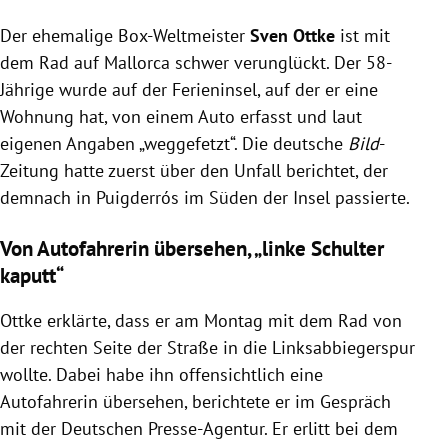
Der ehemalige Box-Weltmeister Sven Ottke hatte
Der ehemalige Box-Weltmeister
auf Mallorca einen schweren Fahrradunfall, bei dem
Sven Ottke
ist mit
er von einem Auto erfasst wurde und dabei einen
dem Rad auf Mallorca schwer verunglückt. Der 58-
doppelten Schienbeinbruch sowie eine
Jährige wurde auf der Ferieninsel, auf der er eine
Schulterfraktur erlitt.
Wohnung hat, von einem Auto erfasst und laut
Ottke wurde offenbar übersehen, als er mit dem
eigenen Angaben „weggefetzt“. Die deutsche
Bild
-
Rad in die Linksabbiegerspur wechseln wollte;
Zeitung hatte zuerst über den Unfall berichtet, der
aktuell bemüht er sich um einen Rücktransport
demnach in Puigderrós im Süden der Insel passierte.
nach Deutschland.
Sein ehemaliger Trainer Ulli Wegner informierte die
Von Autofahrerin übersehen, „linke Schulter
Bild
-Zeitung über Ottkes Gesundheitszustand; er
kaputt“
plante, ihn in der Klinik zu besuchen.
Ottke erklärte, dass er am Montag mit dem Rad von
der rechten Seite der Straße in die Linksabbiegerspur
wollte. Dabei habe ihn offensichtlich eine
Autofahrerin übersehen, berichtete er im Gespräch
mit der Deutschen Presse-Agentur. Er erlitt bei dem