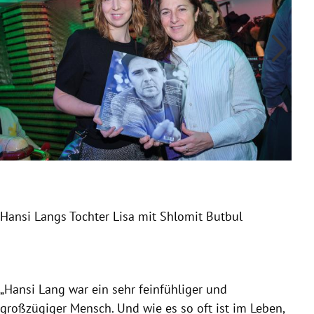
Hansi Langs Tochter Lisa mit Shlomit Butbul
Geo
Slide 1 von 9
„Hansi Lang war ein sehr feinfühliger und
großzügiger Mensch. Und wie es so oft ist im Leben,