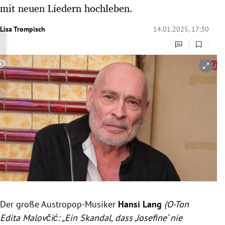
mit neuen Liedern hochleben.
rreich Untermenü
Lisa Trompisch
14.01.2025, 17:30
rt Untermenü
schaft Untermenü
Copyright-Hinweis öffnen/schließen
s Untermenü
zeit Untermenü
undheit Untermenü
tur Untermenü
nung Untermenü
lität Untermenü
Der große Austropop-Musiker
Hansi Lang
(O-Ton
Edita Malovčić: „Ein Skandal, dass ‚Josefine‘ nie