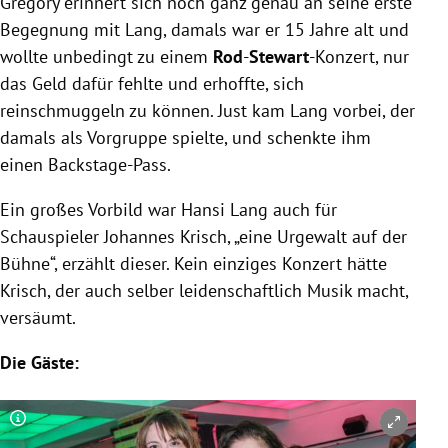
Gregory erinnert sich noch ganz genau an seine erste
Begegnung mit Lang, damals war er 15 Jahre alt und
wollte unbedingt zu einem
Rod
-
Stewart
-Konzert, nur
das Geld dafür fehlte und erhoffte, sich
reinschmuggeln zu können. Just kam Lang vorbei, der
damals als Vorgruppe spielte, und schenkte ihm
einen Backstage-Pass.
Ein großes Vorbild war Hansi Lang auch für
Schauspieler Johannes Krisch, „eine Urgewalt auf der
Bühne“, erzählt dieser. Kein einziges Konzert hätte
Krisch, der auch selber leidenschaftlich Musik macht,
versäumt.
Die Gäste:
Copyright-Hinweis öffnen/schließen
Co