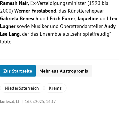
Ramesh Nair
, Ex-Verteidigungsminister (1990 bis
2000)
Werner Fasslabend
, das Künstlerehepaar
Gabriela Benesch
und
Erich Furrer
,
Jaqueline
und
Leo
Lugner
sowie Musiker und Operettendarsteller
Andy
Lee Lang
, der das Ensemble als „sehr spielfreudig“
lobte.
Zur Startseite
Mehr aus Austropromis
Niederösterreich
Krems
kurier.at, LT |
16.07.2025, 16:17