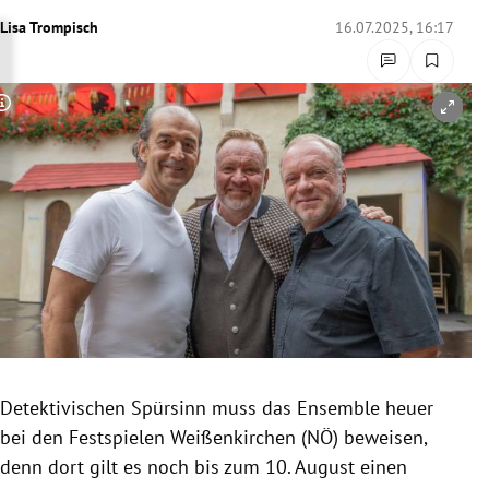
rreich Untermenü
Lisa Trompisch
16.07.2025, 16:17
rt Untermenü
Copyright-Hinweis öffnen/schließen
schaft Untermenü
s Untermenü
zeit Untermenü
undheit Untermenü
tur Untermenü
nung Untermenü
Detektivischen Spürsinn muss das Ensemble heuer
bei den Festspielen Weißenkirchen (NÖ) beweisen,
lität Untermenü
denn dort gilt es noch bis zum 10. August einen