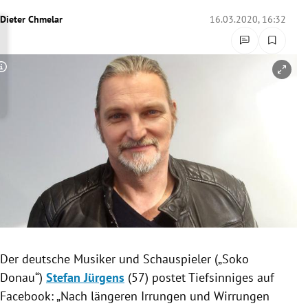
rreich Untermenü
Dieter Chmelar
16.03.2020, 16:32
rt Untermenü
Copyright-Hinweis öffnen/schließen
schaft Untermenü
s Untermenü
zeit Untermenü
undheit Untermenü
tur Untermenü
nung Untermenü
Der deutsche Musiker und Schauspieler („Soko
Donau
“)
Stefan Jürgens
(57) postet
Tiefsinniges
auf
lität Untermenü
Facebook
: „Nach längeren Irrungen und Wirrungen