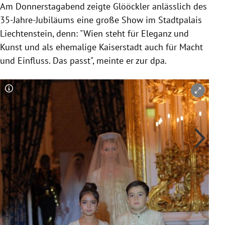
Am Donnerstagabend zeigte Glööckler anlässlich des
35-Jahre-Jubiläums eine große Show im Stadtpalais
Liechtenstein, denn: "Wien steht für Eleganz und
Kunst und als ehemalige Kaiserstadt auch für Macht
und Einfluss. Das passt", meinte er zur dpa.
Copyright-Hinweis öffnen/schließen
Co