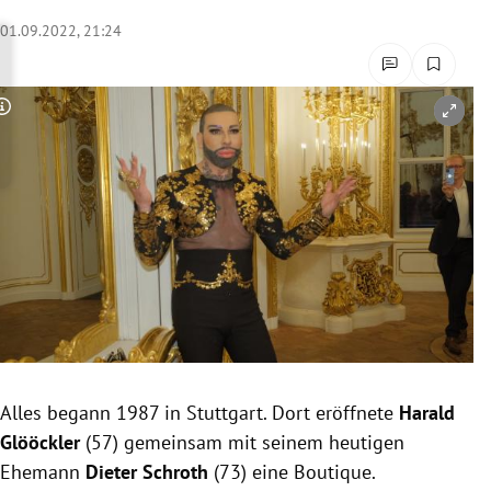
rreich Untermenü
01.09.2022, 21:24
rt Untermenü
Copyright-Hinweis öffnen/schließen
schaft Untermenü
s Untermenü
zeit Untermenü
undheit Untermenü
tur Untermenü
nung Untermenü
Alles begann 1987 in Stuttgart. Dort eröffnete
Harald
Glööckler
(57) gemeinsam mit seinem heutigen
lität Untermenü
Ehemann
Dieter Schroth
(73) eine Boutique.