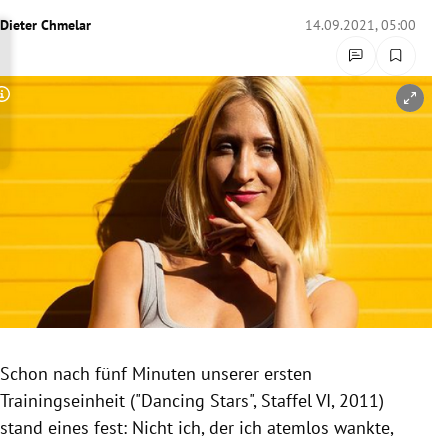
rreich Untermenü
Dieter Chmelar
14.09.2021, 05:00
rt Untermenü
Copyright-Hinweis öffnen/schließen
schaft Untermenü
s Untermenü
zeit Untermenü
undheit Untermenü
tur Untermenü
nung Untermenü
Schon nach fünf Minuten unserer ersten
Trainingseinheit ("Dancing Stars", Staffel VI, 2011)
lität Untermenü
stand eines fest: Nicht ich, der ich atemlos wankte,