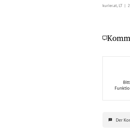
kurier.at, LT |
2
Komm