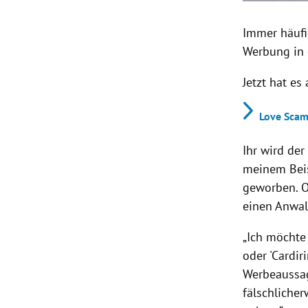
Immer häufi
Werbung in 
Jetzt hat e
Love Scam
Ihr wird der
meinem Beis
geworben. O
einen Anwal
„Ich möchte 
oder 'Cardir
Werbeaussag
fälschlicher