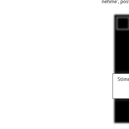
nehme“, pos
Stim