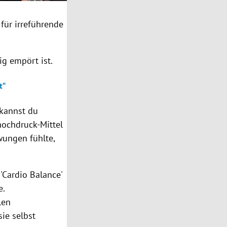
für irreführende
ig empört ist.
t“
 kannst du
hochdruck-Mittel
wungen fühlte,
'Cardio Balance'
e.
len
ie selbst