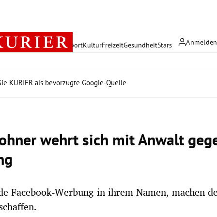
Anmelde
rreich
Politik
Wirtschaft
Sport
Kultur
Freizeit
Gesundheit
Stars
ie KURIER als bevorzugte Google-Quelle
Lohner wehrt sich mit Anwalt geg
ng
nde Facebook-Werbung in ihrem Namen, machen d
schaffen.