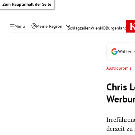
Zum Hauptinhalt der Seite
Menü
Meine Region
Schlagzeilen
Wien
NÖ
Burgenland
Öste
Wählen S
Austropromis
Chris 
Werbu
Irreführe
tik Untermenü
derzeit zu 
rreich Untermenü