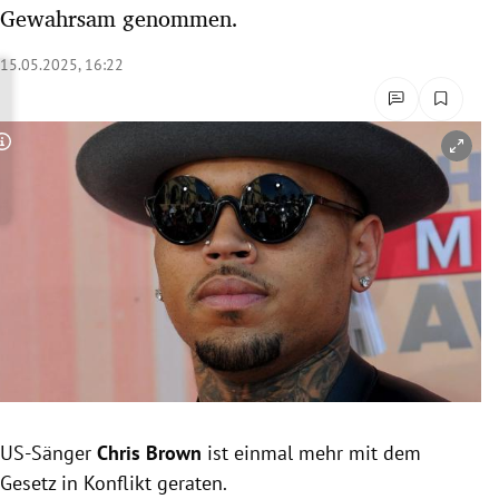
Gewahrsam genommen.
rreich Untermenü
15.05.2025, 16:22
rt Untermenü
schaft Untermenü
Copyright-Hinweis öffnen/schließen
s Untermenü
zeit Untermenü
undheit Untermenü
tur Untermenü
nung Untermenü
lität Untermenü
US-Sänger
Chris Brown
ist einmal mehr mit dem
Gesetz in Konflikt geraten.