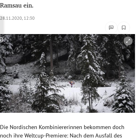
Ramsau ein.
rreich Untermenü
28.11.2020, 12:30
rt Untermenü
schaft Untermenü
Copyright-Hinweis öffnen/schließen
s Untermenü
zeit Untermenü
undheit Untermenü
tur Untermenü
nung Untermenü
lität Untermenü
Die Nordischen Kombiniererinnen bekommen doch
noch ihre Weltcup-Premiere: Nach dem Ausfall des