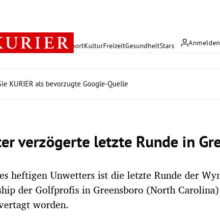
Anmelde
rreich
Politik
Wirtschaft
Sport
Kultur
Freizeit
Gesundheit
Stars
ie KURIER als bevorzugte Google-Quelle
er verzögerte letzte Runde in Gr
s heftigen Unwetters ist die letzte Runde der W
ip der Golfprofis in Greensboro (North Carolina
 vertagt worden.