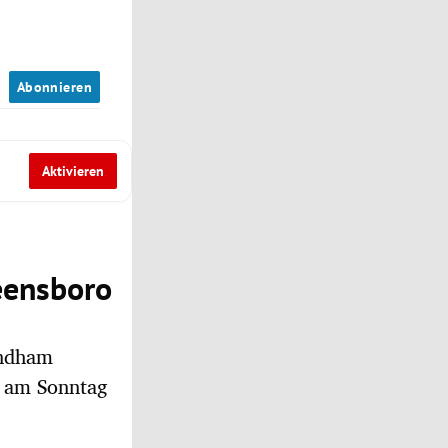
n
Abonnieren
Aktivieren
eensboro
yndham
) am Sonntag