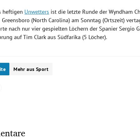
s heftigen
Unwetters
ist die letzte Runde der Wyndham C
n
Greensboro
(
North Carolina
) am Sonntag (Ortszeit) vert
rte nach nur vier gespielten Löchern der Spanier
Sergio G
prung auf
Tim Clark
aus
Südfarika
(5 Löcher).
ite
Mehr aus Sport
entare