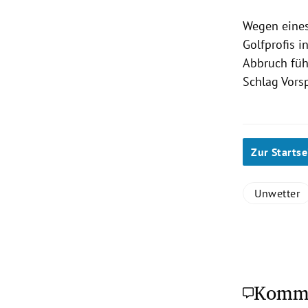
Wegen eine
Golfprofis i
Abbruch füh
Schlag Vors
Zur Startse
Unwetter
Komm