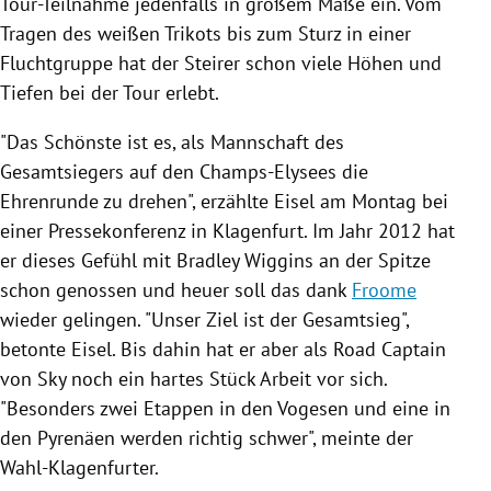
Tour-Teilnahme jedenfalls in großem Maße ein. Vom
Tragen des weißen Trikots bis zum Sturz in einer
Fluchtgruppe hat der Steirer schon viele Höhen und
Tiefen bei der Tour erlebt.
"Das Schönste ist es, als Mannschaft des
Gesamtsiegers auf den Champs-Elysees die
Ehrenrunde zu drehen", erzählte
Eisel
am Montag bei
einer Pressekonferenz in
Klagenfurt
. Im Jahr 2012 hat
er dieses Gefühl mit
Bradley Wiggins
an der Spitze
schon genossen und heuer soll das dank
Froome
wieder gelingen. "Unser Ziel ist der Gesamtsieg",
betonte
Eisel
. Bis dahin hat er aber als Road Captain
von Sky noch ein hartes Stück Arbeit vor sich.
"Besonders zwei Etappen in den
Vogesen
und eine in
den
Pyrenäen
werden richtig schwer", meinte der
Wahl-Klagenfurter.