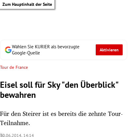
Zum Hauptinhalt der Seite
Wählen Sie KURIER als bevorzugte
Aktivieren
Google-Quelle
Tour de France
Eisel soll für Sky "den Überblick"
bewahren
Für den Steirer ist es bereits die zehnte Tour-
Teilnahme.
tik Untermenü
30.06.2014, 14:14