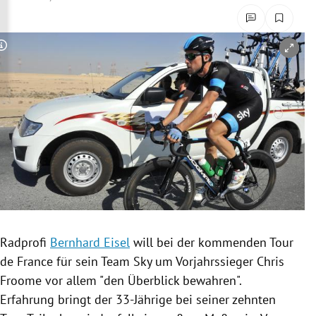
rreich Untermenü
rt Untermenü
Copyright-Hinweis öffnen/schließen
schaft Untermenü
s Untermenü
zeit Untermenü
undheit Untermenü
tur Untermenü
Radprofi
Bernhard Eisel
will bei der kommenden
Tour
nung Untermenü
de France
für sein Team Sky um Vorjahrssieger
Chris
Froome
vor allem "den Überblick bewahren".
lität Untermenü
Erfahrung bringt der 33-Jährige bei seiner zehnten