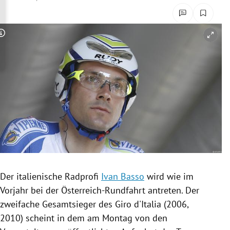
rreich Untermenü
rt Untermenü
Copyright-Hinweis öffnen/schließen
schaft Untermenü
s Untermenü
zeit Untermenü
undheit Untermenü
tur Untermenü
Der italienische
Radprofi
Ivan Basso
wird wie im
nung Untermenü
Vorjahr bei der Österreich-Rundfahrt antreten. Der
zweifache Gesamtsieger des
Giro d'Italia
(2006,
lität Untermenü
2010) scheint in dem am Montag von den