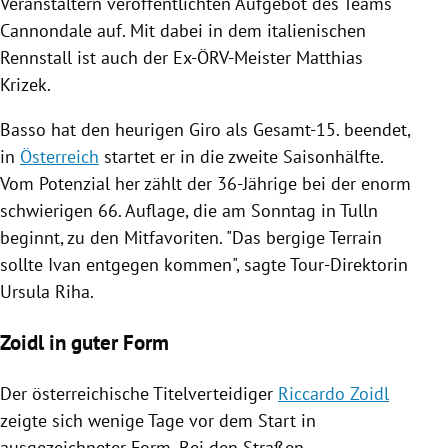
Veranstaltern veröffentlichten Aufgebot des Teams
Cannondale
auf. Mit dabei in dem italienischen
Rennstall ist auch der Ex-ÖRV-Meister
Matthias
Krizek
.
Basso
hat den heurigen Giro als Gesamt-15. beendet,
in
Österreich
startet er in die zweite Saisonhälfte.
Vom Potenzial her zählt der 36-Jährige bei der enorm
schwierigen 66. Auflage, die am Sonntag in
Tulln
beginnt, zu den Mitfavoriten. "Das bergige Terrain
sollte
Ivan
entgegen kommen", sagte Tour-Direktorin
Ursula Riha
.
Zoidl in guter Form
Der österreichische Titelverteidiger
Riccardo Zoidl
zeigte sich wenige Tage vor dem Start in
ausgezeichneter Form. Bei den Straßen­