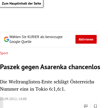
Zum Hauptinhalt der Seite
Wählen Sie KURIER als bevorzugte
Aktivieren
Google-Quelle
Sport
Paszek gegen Asarenka chancenlos
Die Weltranglisten-Erste schlägt Österreichs
Nummer eins in Tokio 6:1,6:1.
25.09.2012, 14:00
tik Untermenü