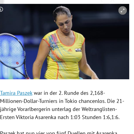
rreich Untermenü
Copyright-Hinweis öffnen/schließen
rt Untermenü
schaft Untermenü
s Untermenü
zeit Untermenü
undheit Untermenü
tur Untermenü
Tamira Paszek
war in der 2. Runde des 2,168-
Millionen-Dollar-Turniers in
Tokio
chancenlos. Die 21-
nung Untermenü
jährige Vorarlbergerin unterlag der Weltranglisten-
Ersten
Viktoria Asarenka
nach 1:03 Stunden 1:6,1:6.
lität Untermenü
Paszek
hat nun vier von fünf Duellen mit
Asarenka