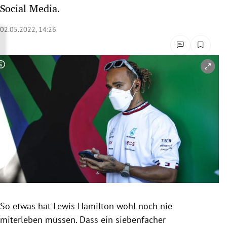
Social Media.
rreich Untermenü
02.05.2022, 14:26
rt Untermenü
schaft Untermenü
Copyright-Hinweis öffnen/schließen
s Untermenü
zeit Untermenü
undheit Untermenü
tur Untermenü
nung Untermenü
lität Untermenü
So etwas hat Lewis Hamilton wohl noch nie
miterleben müssen. Dass ein siebenfacher