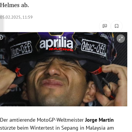
Helmes ab.
rreich Untermenü
05.02.2025, 11:59
rt Untermenü
schaft Untermenü
Copyright-Hinweis öffnen/schließen
s Untermenü
zeit Untermenü
undheit Untermenü
tur Untermenü
nung Untermenü
lität Untermenü
Der amtierende MotoGP-Weltmeister
Jorge Martín
stürzte beim Wintertest in Sepang in Malaysia am