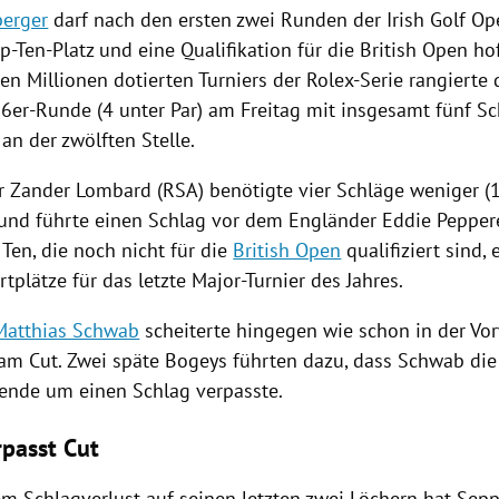
berger
darf nach den ersten zwei Runden der Irish Golf O
p-Ten-Platz und eine Qualifikation für die
British Open
hof
en Millionen dotierten Turniers der Rolex-Serie rangierte
66er-Runde (4 unter Par) am Freitag mit insgesamt fünf Sc
an der zwölften Stelle.
er Zander Lombard (RSA) benötigte vier Schläge weniger (1
und führte einen Schlag vor dem Engländer Eddie Pepperel
Ten, die noch nicht für die
British Open
qualifiziert sind,
tplätze für das letzte Major-Turnier des Jahres.
Matthias Schwab
scheiterte hingegen wie schon in der Vo
am Cut. Zwei späte Bogeys führten dazu, dass
Schwab
die 
nde um einen Schlag verpasste.
rpasst Cut
em Schlagverlust auf seinen letzten zwei Löchern hat
Sepp