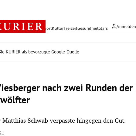
Anmelde
rreich
Politik
Wirtschaft
Sport
Kultur
Freizeit
Gesundheit
Stars
ie KURIER als bevorzugte Google-Quelle
Wiesberger nach zwei Runden der 
wölfter
r Matthias Schwab verpasste hingegen den Cut.
:21