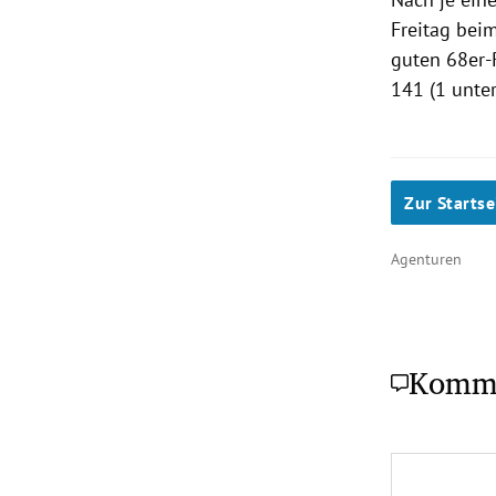
Freitag beim
guten 68er-
141 (1 unte
Zur Startse
Agenturen
Komm