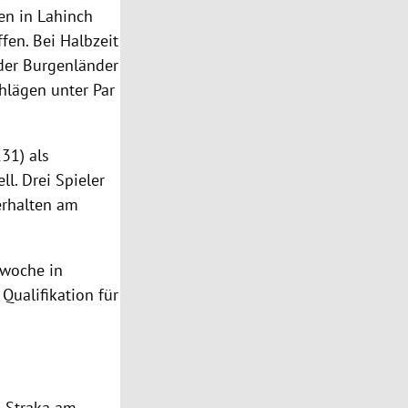
pen in
Lahinch
fen. Bei Halbzeit
 der Burgenländer
hlägen unter Par
31) als
l. Drei Spieler
 erhalten am
rwoche in
Qualifikation für
 Straka
am