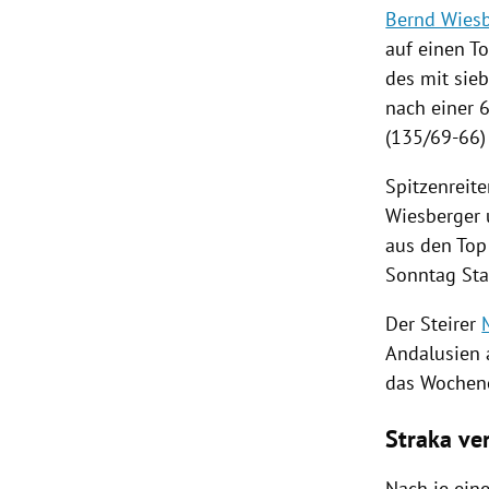
Bernd Wies
auf einen To
des mit sieb
nach einer 
(135/69-66) 
Spitzenreit
Wiesberger
aus den Top 
Sonntag Star
Der Steirer
Andalusien
das Wochene
Straka ve
Nach je ein