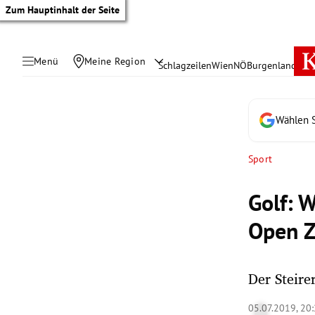
Zum Hauptinhalt der Seite
Menü
Meine Region
Schlagzeilen
Wien
NÖ
Burgenland
Öste
Wählen S
Sport
Golf: 
Open Z
Der Steire
tik Untermenü
05.07.2019, 20
rreich Untermenü