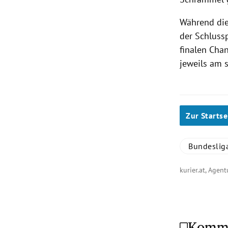
Während die
der Schlussp
finalen Cha
jeweils am 
Zur Startse
Bundeslig
kurier.at, Agent
Komm