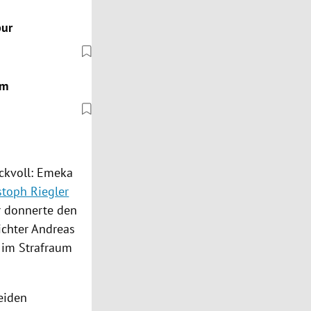
pur
rm
ckvoll: Emeka
stoph Riegler
r donnerte den
ichter Andreas
i im Strafraum
eiden