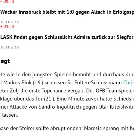
Fußball
Wacker Innsbruck bleibt mit 1:0 gegen Altach in Erfolgss
10.11.2018
Fußball
LASK findet gegen Schlusslicht Admira zurück zur Siegfo
10.11.2018
iegt
ete wie in den jüngsten Spielen bemüht und durchaus dru
nd
Markus Pink
(16.) schossen St. Pölten-Schlussmann
Chri
eter Zulj die erste Topchance vergab: Der ÖFB-Teamspiele
klage über das Tor (21.). Eine Minute zuvor hatte Schiedsr
ner Attacke von Sandro Ingolitisch gegen Otar Kiteishvil
 lassen.
ase der Steirer sollte abrupt enden: Maresic sprang mit b