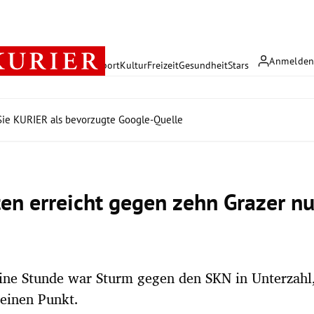
Anmelde
rreich
Politik
Wirtschaft
Sport
Kultur
Freizeit
Gesundheit
Stars
ie KURIER als bevorzugte Google-Quelle
ten erreicht gegen zehn Grazer nu
ine Stunde war Sturm gegen den SKN in Unterzahl
einen Punkt.