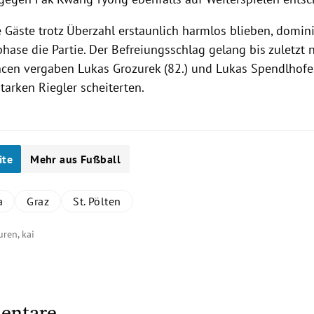
 Gäste trotz Überzahl erstaunlich harmlos blieben, domin
hase die Partie. Der Befreiungsschlag gelang bis zuletzt n
ncen vergaben Lukas Grozurek (82.) und Lukas Spendlhofer 
starken
Riegler
scheiterten.
ite
Mehr aus Fußball
a
Graz
St. Pölten
uren, kai
entare