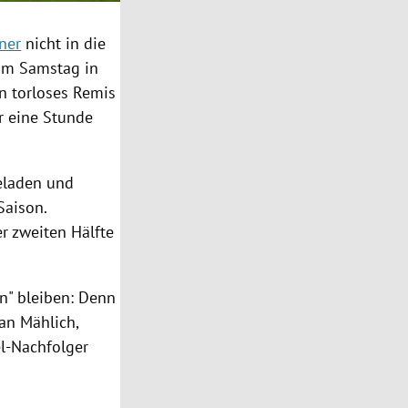
ner
nicht in die
am Samstag in
n torloses Remis
r eine Stunde
eladen und
Saison.
r zweiten Hälfte
n" bleiben: Denn
an Mählich
,
el-Nachfolger