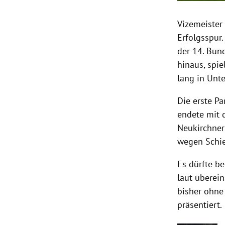
Vizemeister
Erfolgsspur
der 14. Bu
hinaus, spi
lang in
Unte
Die erste P
endete mit 
Neukirchner
wegen Schie
Es dürfte b
laut überei
bisher ohne
präsentiert.