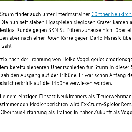
 Sturm findet auch unter Interimstrainer
Günther Neukirch
. Die nun seit sieben
Ligaspielen
sieglosen Grazer kamen 
ndesliga-Runde gegen
SKN
St. Pölten
zuhause nicht über ei
elten aber nach einer Roten Karte gegen Dario Maresic übe
rzahl
.
artie nach der Trennung von
Heiko Vogel
geriet emotionsg
dem bereits siebenten Unentschieden für Sturm in dieser 
sah den Ausgang auf der Tribüne. Er war schon Anfang de
dsrichterkritik auf die Tribüne verwiesen worden.
ei einem einzigen Einsatz
Neukirchners
als "Feuerwehrman
nstimmenden Medienberichten wird Ex-Sturm-Spieler
Rom
 Oberhaus-Erfahrung als Trainer, in naher Zukunft als Vog