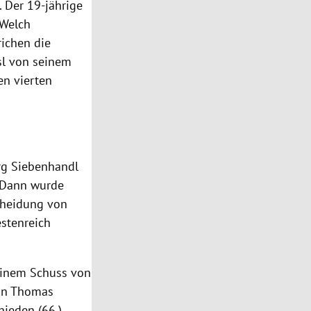
 Der 19-jährige
 Welch
richen die
sl
von seinem
en vierten
örg Siebenhandl
. Dann wurde
scheidung von
estenreich
einem Schuss von
on
Thomas
ieden (66.).