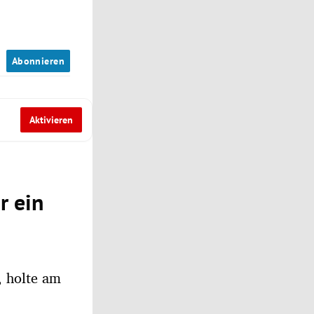
n
Abonnieren
Aktivieren
r ein
, holte am