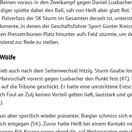
 Beinen voraus in den Zweikampf gegen Daniel Luxbacher.
diger spielte dabei den Ball, sah von Heiß aber glatt Rot.
 Pulverfass der SK Sturm im Gesamten derzeit ist, unterst
omente, in denen der Geschäftsführer Sport
Günter Kreis
n Pressetribünen-Platz hinunter aufs Feld stürmte, um d
wütend zur Rede zu stellen.
 Wölfe
blieb auch nach dem Seitenwechsel hitzig. Sturm-Goalie J
r Mannschaft vorerst gegen Luxbacher den Punkt fest (47.)
auf die Tribüne geschickt. Er hatte eine umstrittene Ent
ch Foul an Zulj keinen Vorteil gelten ließ, lautstark und g
).
un aber sportlich wieder präsenter.
Riegler
schmiss sich 
eich entgegen (54.). Zuvor hatte Heiß bei einem Kontakt v
gegen Pak Kwang-ryong ebenfalls auf Weiterspielen entsch