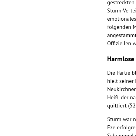
gestreckten
Sturm-Vertei
emotionales
folgenden M
angestammte
Offiziellen 
Harmlose
Die Partie 
hielt seine
Neukirchner
Heiß, der na
quittiert (52.
Sturm war n
Eze erfolgr
Schrammel