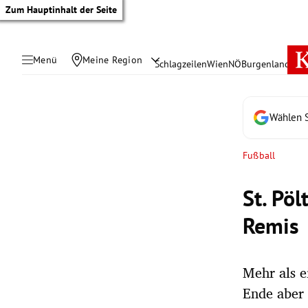
Zum Hauptinhalt der Seite
Menü
Meine Region
Schlagzeilen
Wien
NÖ
Burgenland
Öste
Wählen S
Fußball
St. Pöl
Remis
Mehr als e
tik Untermenü
Ende aber 
rreich Untermenü