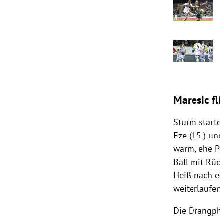
Maresic fl
Sturm start
Eze (15.) u
warm, ehe P
Ball mit Rüc
Heiß nach ei
weiterlaufen
Die Drangph