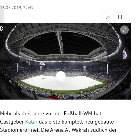
rreich Untermenü
16.05.2019, 22:49
rt Untermenü
Copyright-Hinweis öffnen/schließen
schaft Untermenü
s Untermenü
zeit Untermenü
undheit Untermenü
tur Untermenü
nung Untermenü
Mehr als drei Jahre vor der
Fußball-WM
hat
Gastgeber
Katar
das erste komplett neu gebaute
lität Untermenü
Stadion eröffnet. Die Arena
Al-Wakrah
südlich der