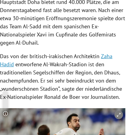
Hauptstadt
Doha
bietet rund 40.000 Plätze, die am
Donnerstagabend fast alle besetzt waren. Nach einer
etwa 30-minütigen Eröffnungszeremonie spielte dort
das Team
Al-Sadd
mit dem spanischen Ex-
Nationalspieler Xavi im Cupfinale des Golfemirats
gegen Al-Duhail.
Das von der britisch-irakischen Architektin
Zaha
Hadid
entworfene Al-Wakrah-Stadion ist den
traditionellen Segelschiffen der Region, den Dhaus,
nachempfunden. Er sei sehr beeindruckt von dem
„wunderschönen Stadion“, sagte der niederländische
Ex-Nationalspieler
Ronald de Boer
vor Journalisten.
Copyright-Hinweis öffnen/schließen