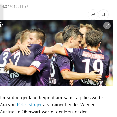
rreich Untermenü
14.07.2012, 11:52
rt Untermenü
Copyright-Hinweis öffnen/schließen
schaft Untermenü
s Untermenü
zeit Untermenü
undheit Untermenü
tur Untermenü
nung Untermenü
Im
Südburgenland
beginnt am Samstag die zweite
Ära von
Peter Stöger
als Trainer bei der Wiener
lität Untermenü
Austria
. In Oberwart wartet der Meister der