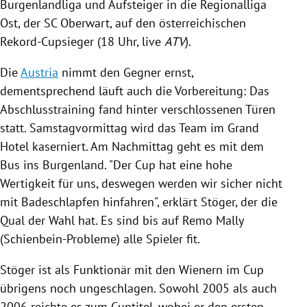
Burgenlandliga
und Aufsteiger in die Regionalliga
Ost, der
SC Oberwart
, auf den österreichischen
Rekord-Cupsieger (18 Uhr, live
ATV
).
Die
Austria
nimmt den Gegner ernst,
dementsprechend läuft auch die Vorbereitung: Das
Abschlusstraining fand hinter verschlossenen Türen
statt. Samstagvormittag wird das Team im
Grand
Hotel
kaserniert. Am Nachmittag geht es mit dem
Bus ins
Burgenland
. "Der Cup hat eine hohe
Wertigkeit für uns, deswegen werden wir sicher nicht
mit Badeschlapfen hinfahren", erklärt
Stöger
, der die
Qual der Wahl hat. Es sind bis auf
Remo Mally
(Schienbein-Probleme) alle Spieler fit.
Stöger
ist als Funktionär mit den Wienern im Cup
übrigens noch ungeschlagen. Sowohl 2005 als auch
2006 reichte es zum Cup­titel, wobei er den ersten