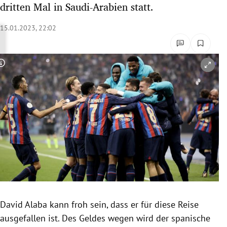
dritten Mal in Saudi-Arabien statt.
rreich Untermenü
15.01.2023, 22:02
rt Untermenü
schaft Untermenü
Copyright-Hinweis öffnen/schließen
s Untermenü
zeit Untermenü
undheit Untermenü
tur Untermenü
nung Untermenü
David Alaba kann froh sein, dass er für diese Reise
lität Untermenü
ausgefallen ist. Des Geldes wegen wird der spanische