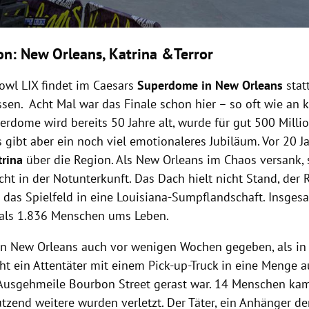
on: New Orleans, Katrina &Terror
owl LIX findet im Caesars
Superdome in New Orleans
stat
ssen. Acht Mal war das Finale schon hier – so oft wie an
erdome wird bereits 50 Jahre alt, wurde für gut 500 Millio
 gibt aber ein noch viel emotionaleres Jubiläum. Vor 20 J
trina
über die Region. Als New Orleans im Chaos versank,
ht in der Notunterkunft. Das Dach hielt nicht Stand, der
 das Spielfeld in eine Louisiana-Sumpflandschaft. Insges
als 1.836 Menschen ums Leben.
 in New Orleans auch vor wenigen Wochen gegeben, als in
ht ein Attentäter mit einem Pick-up-Truck in eine Menge a
usgehmeile Bourbon Street gerast war. 14 Menschen ka
tzend weitere wurden verletzt. Der Täter, ein Anhänger der