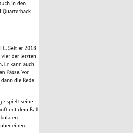
 auch in den
d Quarterback
FL. Seit er 2018
 vier der letzten
n. Er kann auch
en Pässe. Vor
t dann die Rede
ge spielt seine
läuft mit dem Ball
akulären
 über einen