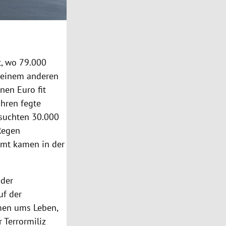
t, wo 79.000
 keinem anderen
nen Euro fit
ahren fegte
 suchten 30.000
 Regen
amt kamen in der
 der
uf der
men ums Leben,
 Terrormiliz