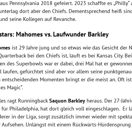
us Pennsylvania 2018 gefeiert. 2023 schaffte es „Philly“
unterlag dort aber den Chiefs. Dementsprechend heiß sin
und seine Kollegen auf Revanche.
stars: Mahomes vs. Laufwunder Barkley
homes
ist 29 Jahre jung und so etwas wie das Gesicht der N
rterback bei den Chiefs ist, läuft es bei Kansas City. Bei
en des Superbowls war er dabei, drei Mal hat er gewonne
l laufen, gefürchtet sind aber vor allem seine punktgenau
n entscheidenden Momenten bringt er die meist an. Oft is
es Magic“.
les ragt Runningback
Saquon Barkley
heraus. Der 27-Jähri
 für Philadelphia, hat dort gleich voll eingeschlagen. Er 
erer in der Liga, sorgt zusätzlich immer wieder mit spekt
r Aufsehen. Unlängst mit einem Rückwärts-Hürdensprung