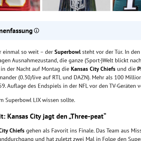
enfassung
City Chiefs streben den dritten Superbowl-Sieg in Folge an und g
r einmal so weit – der
en.
Superbowl
steht vor der Tür. In de
lphia Eagles suchen Revanche nach der Niederlage gegen die Chi
Tagen Ausnahmezustand, die ganze (Sport-)Welt blickt nac
 in der Nacht auf Montag die
Kansas City Chiefs
und die
P
ident Donald Trump wird als erster amtierender Präsident live b
inander (0.30/live auf RTL und DAZN). Mehr als 100 Mill
t.
59. Auflage des Endspiels in der NFL vor den TV-Geräten v
 Superbowl LIX wissen sollte.
t: Kansas City jagt den „Three-peat“
ity Chiefs
gehen als Favorit ins Finale. Das Team aus Mis
unddurchgang und hat zuletzt zwei Mal in Folge den Sup