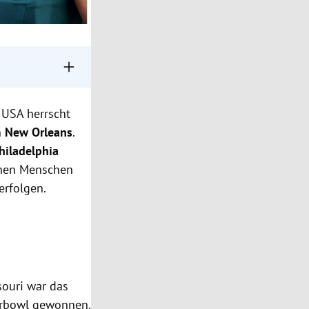
elten als
n USA herrscht
efs im Jahr
h
New Orleans
.
hiladelphia
eim Superbowl
ionen Menschen
erfolgen.
souri war das
erbowl gewonnen.