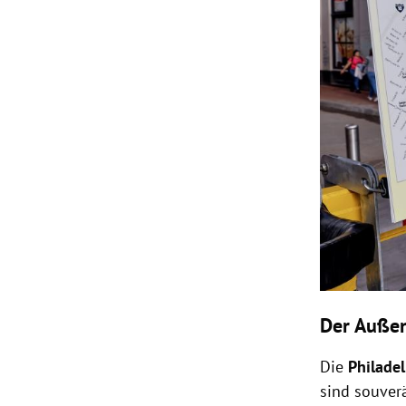
Der Außen
Die
Philade
sind souver