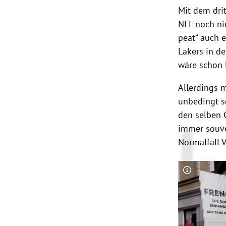
Mit dem drit
NFL noch ni
peat“ auch e
Lakers in de
wäre schon 
Allerdings m
unbedingt s
den selben 
immer souve
Normalfall 
Copyright-