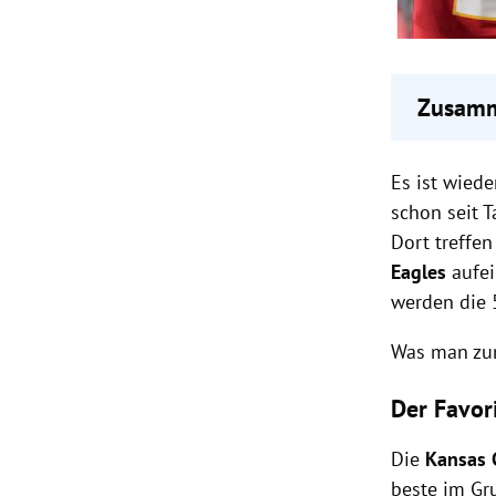
Zusamm
Kansas 
Es ist wiede
Favorit
Philade
schon seit 
2023.
Dort treffen
US-Präs
Eagles
aufe
erwarte
werden die 
Was man zum
Der Favori
Die
Kansas C
beste im Gr