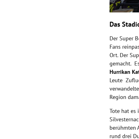
Das Stadi
Der Super B
Fans reinpa
Ort. Der Sup
gemacht. Es
Hurrikan Ka
Leute Zufluc
verwandelte
Region dam
Tote hat es
Silvesternac
berühmten A
rund drei Du