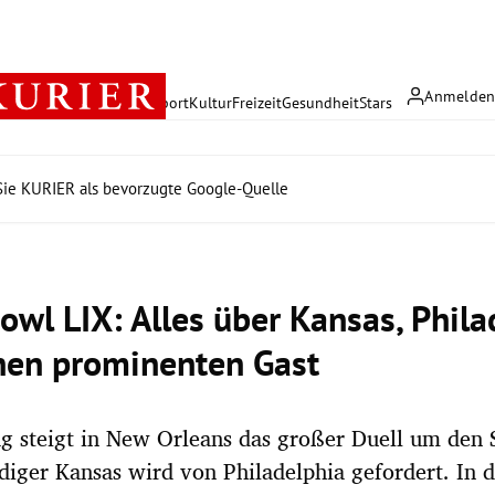
Anmelde
rreich
Politik
Wirtschaft
Sport
Kultur
Freizeit
Gesundheit
Stars
ie KURIER als bevorzugte Google-Quelle
owl LIX: Alles über Kansas, Phila
nen prominenten Gast
g steigt in New Orleans das großer Duell um den
idiger Kansas wird von Philadelphia gefordert. In 