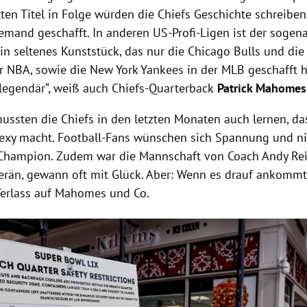
ten Titel in Folge würden die Chiefs Geschichte schreiben,
emand geschafft. In anderen US-Profi-Ligen ist der sogena
in seltenes Kunststück, das nur die Chicago Bulls und die
r NBA, sowie die New York Yankees in der MLB geschafft h
legendär“, weiß auch Chiefs-Quarterback
Patrick Mahomes
ussten die Chiefs in den letzten Monaten auch lernen, das
exy macht. Football-Fans wünschen sich Spannung und nic
Champion. Zudem war die Mannschaft von Coach Andy Rei
rän, gewann oft mit Glück. Aber: Wenn es drauf ankommt,
Verlass auf Mahomes und Co.
Hinweis öffnen/schließen