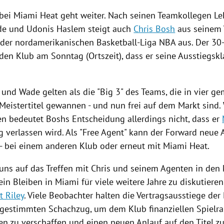
bei
Miami Heat
geht weiter. Nach seinen Teamkollegen
Le
de
und
Udonis Haslem
steigt auch
Chris Bosh
aus seinem 
 der nordamerikanischen Basketball-Liga
NBA
aus. Der 30-
den Klub am Sonntag (Ortszeit), dass er seine Ausstiegskl
und
Wade
gelten als die "Big 3" des Teams, die in vier 
Meistertitel
gewannen - und nun frei auf dem Markt sind. 
en bedeutet
Boshs
Entscheidung allerdings nicht, dass er
g verlassen wird. Als "Free Agent" kann der Forward neue 
- bei einem anderen Klub oder erneut mit
Miami Heat
.
 uns auf das Treffen mit
Chris
und seinem Agenten in de
ein Bleiben in
Miami
für viele weitere Jahre zu diskutieren
t Riley
. Viele Beobachter halten die Vertragsausstiege der
bgestimmten Schachzug, um dem Klub finanziellen Spielr
en zu verschaffen und einen neuen Anlauf auf den Titel z