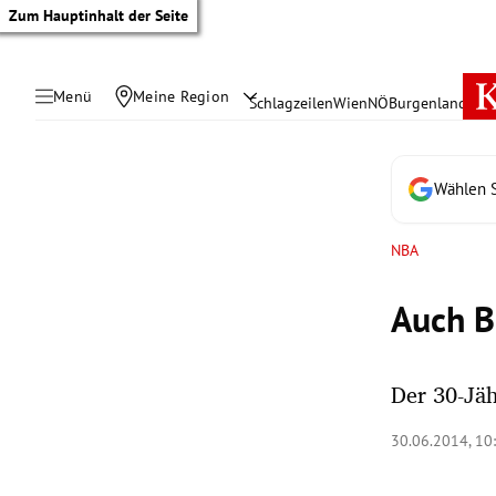
Zum Hauptinhalt der Seite
Menü
Meine Region
Schlagzeilen
Wien
NÖ
Burgenland
Öste
Wählen S
NBA
Auch B
Der 30-Jäh
tik Untermenü
30.06.2014, 10
rreich Untermenü