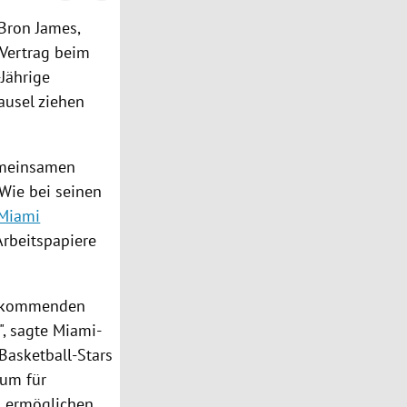
Bron James
,
Vertrag beim
Jährige
ausel ziehen
gemeinsamen
Wie bei seinen
Miami
Arbeitspapiere
n kommenden
", sagte Miami-
 Basketball-Stars
aum für
u ermöglichen.