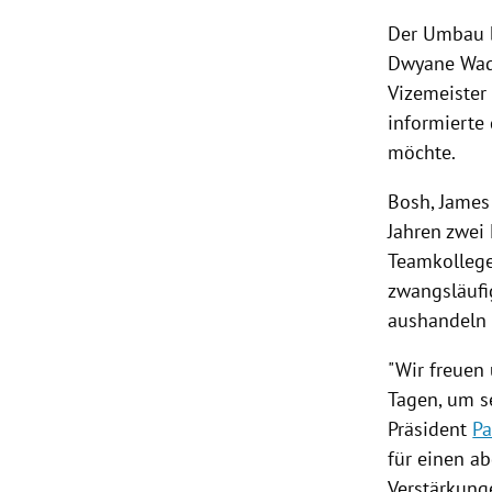
Der
Umbau
rt Untermenü
Dwyane Wa
Vizemeister
schaft Untermenü
informierte 
möchte.
s Untermenü
Bosh
,
James
zeit Untermenü
Jahren zwei
undheit Untermenü
Teamkolleg
zwangsläufi
tur Untermenü
aushandeln 
nung Untermenü
"Wir freuen
Tagen, um s
lität Untermenü
Präsident
Pa
für einen a
Verstärkung