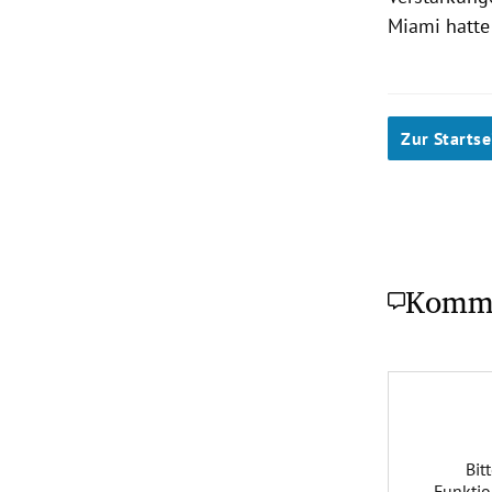
Miami
hatte
Zur Startse
Komm