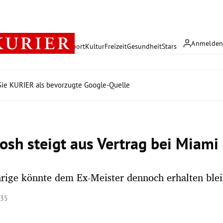
Anmelde
rreich
Politik
Wirtschaft
Sport
Kultur
Freizeit
Gesundheit
Stars
ie KURIER als bevorzugte Google-Quelle
osh steigt aus Vertrag bei Miami
rige könnte dem Ex-Meister dennoch erhalten blei
:35