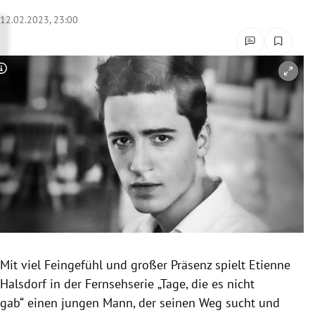
rreich Untermenü
12.02.2023, 23:00
rt Untermenü
Copyright-Hinweis öffnen/schließen
schaft Untermenü
s Untermenü
zeit Untermenü
undheit Untermenü
tur Untermenü
nung Untermenü
Mit viel Feingefühl und großer Präsenz spielt Etienne
Halsdorf in der Fernsehserie
„Tage, die
es nicht
lität Untermenü
gab“
einen jungen Mann, der seinen Weg sucht und