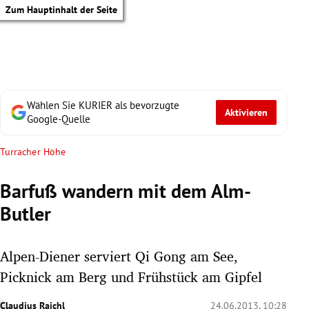
Zum Hauptinhalt der Seite
Wählen Sie KURIER als bevorzugte
Aktivieren
Google-Quelle
Turracher Höhe
Barfuß wandern mit dem Alm-
Butler
Alpen-Diener serviert Qi Gong am See,
Picknick am Berg und Frühstück am Gipfel
tik Untermenü
Claudius Rajchl
24.06.2013, 10:28