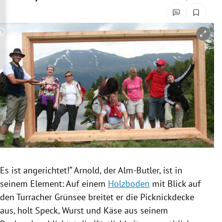
rreich Untermenü
rt Untermenü
Copyright-Hinweis öffnen/schließen
schaft Untermenü
s Untermenü
zeit Untermenü
undheit Untermenü
tur Untermenü
Es ist angerichtet!“ Arnold, der Alm-Butler, ist in
nung Untermenü
seinem Element: Auf einem
Holzboden
mit Blick auf
den Turracher Grünsee breitet er die
Picknickdecke
lität Untermenü
aus, holt Speck, Wurst und Käse aus seinem