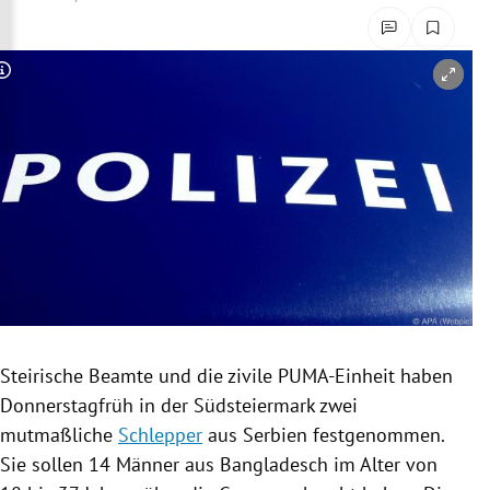
rreich Untermenü
rt Untermenü
Copyright-Hinweis öffnen/schließen
schaft Untermenü
s Untermenü
zeit Untermenü
undheit Untermenü
tur Untermenü
Steirische Beamte und die zivile PUMA-Einheit haben
nung Untermenü
Donnerstagfrüh
in der
Südsteiermark
zwei
mutmaßliche
Schlepper
aus
Serbien
festgenommen.
lität Untermenü
Sie sollen 14 Männer aus
Bangladesch
im Alter von