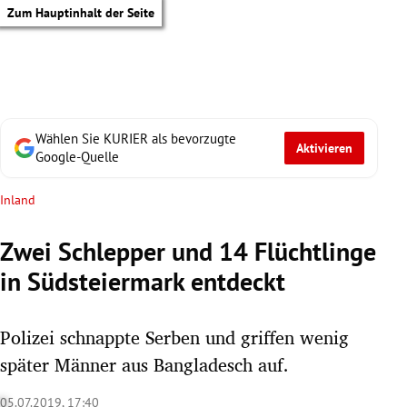
Zum Hauptinhalt der Seite
Wählen Sie KURIER als bevorzugte
Aktivieren
Google-Quelle
Inland
Zwei Schlepper und 14 Flüchtlinge
in Südsteiermark entdeckt
Polizei schnappte Serben und griffen wenig
später Männer aus Bangladesch auf.
tik Untermenü
05.07.2019, 17:40