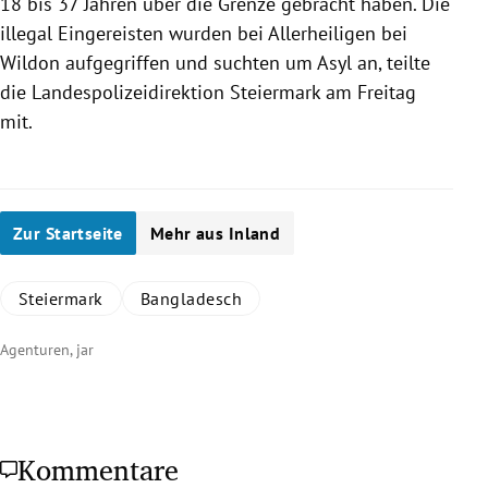
18 bis 37 Jahren über die Grenze gebracht haben. Die
illegal Eingereisten wurden bei Allerheiligen bei
Wildon
aufgegriffen und suchten um
Asyl
an, teilte
die Landespolizeidirektion
Steiermark
am Freitag
mit.
Zur Startseite
Mehr aus Inland
Steiermark
Bangladesch
Agenturen, jar
Kommentare