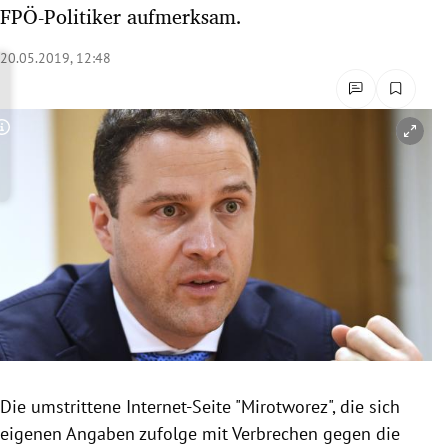
FPÖ-Politiker aufmerksam.
rreich Untermenü
20.05.2019, 12:48
rt Untermenü
schaft Untermenü
Copyright-Hinweis öffnen/schließen
s Untermenü
zeit Untermenü
undheit Untermenü
tur Untermenü
nung Untermenü
lität Untermenü
Die umstrittene Internet-Seite "Mirotworez", die sich
eigenen Angaben zufolge mit
Verbrechen
gegen die