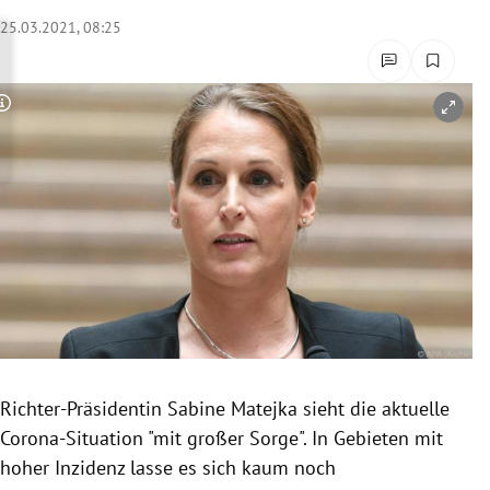
rreich Untermenü
25.03.2021, 08:25
rt Untermenü
Copyright-Hinweis öffnen/schließen
schaft Untermenü
s Untermenü
zeit Untermenü
undheit Untermenü
tur Untermenü
nung Untermenü
Richter-Präsidentin Sabine Matejka sieht die aktuelle
Corona-Situation "mit großer Sorge". In Gebieten mit
lität Untermenü
hoher Inzidenz lasse es sich kaum noch