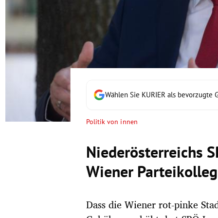
rt Untermenü
schaft Untermenü
s Untermenü
zeit Untermenü
Wählen Sie KURIER als bevorzugte 
undheit Untermenü
Politik von innen
tur Untermenü
Niederösterreichs 
nung Untermenü
Wiener Parteikolleg
lität Untermenü
Dass die Wiener rot-pinke Sta