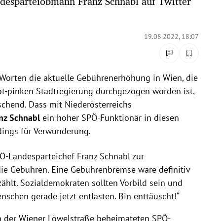
desparteiobmann Franz Schnabl auf Twitter
19.08.2022, 18:07
 Worten die aktuelle Gebührenerhöhung in Wien, die
rot-pinken Stadtregierung durchgezogen worden ist,
schend. Dass mit Niederösterreichs
nz Schnabl
ein hoher SPÖ-Funktionär in diesen
rdings für Verwunderung.
PÖ-Landesparteichef Franz Schnabl zur
ie Gebühren. Eine Gebührenbremse wäre definitiv
zählt. Sozialdemokraten sollten Vorbild sein und
enschen gerade jetzt entlasten. Bin enttäuscht!“
in der Wiener Löwelstraße beheimateten SPÖ-