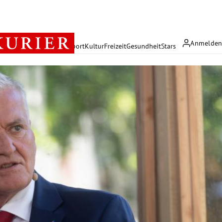
Anmelde
rreich
Politik
Wirtschaft
Sport
Kultur
Freizeit
Gesundheit
Stars