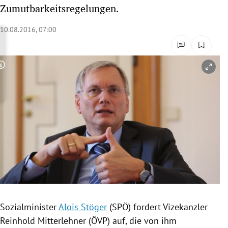
Zumutbarkeitsregelungen.
rreich Untermenü
10.08.2016, 07:00
rt Untermenü
schaft Untermenü
Copyright-Hinweis öffnen/schließen
s Untermenü
zeit Untermenü
undheit Untermenü
tur Untermenü
nung Untermenü
lität Untermenü
Sozialminister
Alois Stöger
(
SPÖ
) fordert Vizekanzler
Reinhold Mitterlehner
(
ÖVP
) auf, die von ihm