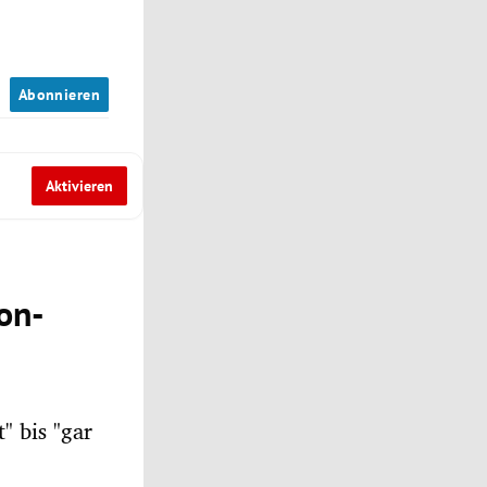
n
Abonnieren
Aktivieren
on-
" bis "gar