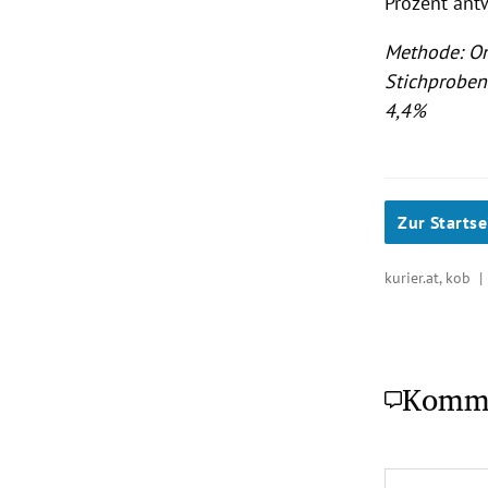
Prozent ant
Methode: On
Stichproben
4,4%
Zur Startse
kurier.at, kob 
Komm