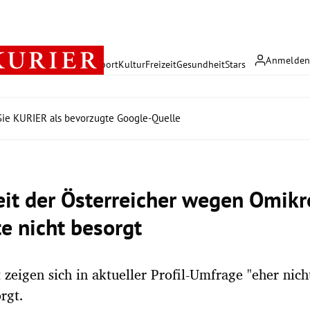
Anmelde
rreich
Politik
Wirtschaft
Sport
Kultur
Freizeit
Gesundheit
Stars
ie KURIER als bevorzugte Google-Quelle
it der Österreicher wegen Omikr
te nicht besorgt
 zeigen sich in aktueller Profil-Umfrage "eher nicht
rgt.