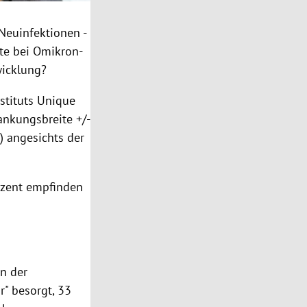
Neuinfektionen -
te bei Omikron-
wicklung?
stituts Unique
nkungsbreite +/-
) angesichts der
rozent empfinden
n der
r" besorgt, 33