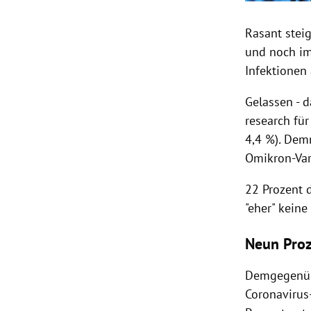
Rasant stei
und noch im
Infektionen
Gelassen - 
research fü
4,4 %)
.
Demn
Omikron-Var
22 Prozent d
"eher" keine
Neun Proz
Demgegenübe
Coronavirus