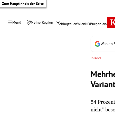
Zum Hauptinhalt der Seite
Menü
Meine Region
Schlagzeilen
Wien
NÖ
Burgenland
Öste
Wählen S
Inland
Mehrhe
Varian
54 Prozent
tik Untermenü
nicht" beso
rreich Untermenü