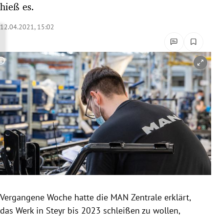
hieß es.
rreich Untermenü
12.04.2021, 15:02
rt Untermenü
schaft Untermenü
Copyright-Hinweis öffnen/schließen
s Untermenü
zeit Untermenü
undheit Untermenü
tur Untermenü
nung Untermenü
Vergangene Woche hatte die MAN Zentrale erklärt,
lität Untermenü
das Werk in Steyr bis 2023 schleißen zu wollen,