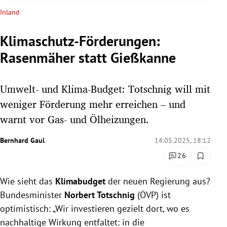
rreich Untermenü
Inland
rt Untermenü
Klimaschutz-Förderungen:
Rasenmäher statt Gießkanne
schaft Untermenü
s Untermenü
Umwelt- und Klima-Budget: Totschnig will mit
weniger Förderung mehr erreichen – und
zeit Untermenü
warnt vor Gas- und Ölheizungen.
undheit Untermenü
Bernhard Gaul
14.05.2025, 18:12
26
tur Untermenü
Wie sieht das
Klimabudget
der neuen Regierung aus?
nung Untermenü
Bundesminister
Norbert Totschnig
(ÖVP) ist
lität Untermenü
optimistisch: „Wir investieren gezielt dort, wo es
nachhaltige Wirkung entfaltet: in die