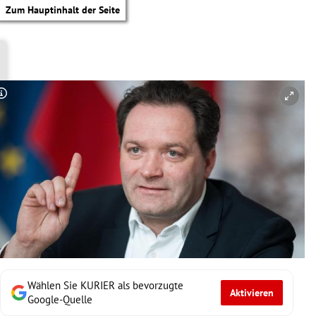
Zum Hauptinhalt der Seite
Copyright-Hinweis öffnen/schließen
Wählen Sie KURIER als bevorzugte
Aktivieren
tik Untermenü
Google-Quelle