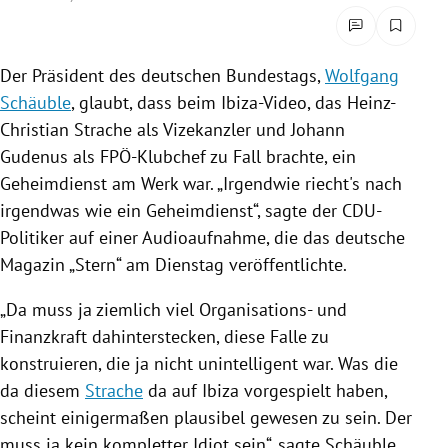
rreich Untermenü
rt Untermenü
Der Präsident des deutschen
Bundestags
,
Wolfgang
Schäuble
, glaubt, dass beim Ibiza-Video, das
Heinz-
schaft Untermenü
Christian Strache
als Vizekanzler und
Johann
Gudenus
als FPÖ-Klubchef zu Fall brachte, ein
s Untermenü
Geheimdienst
am Werk war. „Irgendwie riecht's nach
irgendwas wie ein
Geheimdienst
“, sagte der CDU-
zeit Untermenü
Politiker auf einer Audioaufnahme, die das deutsche
undheit Untermenü
Magazin „Stern“ am Dienstag veröffentlichte.
„Da muss ja ziemlich viel Organisations- und
tur Untermenü
Finanzkraft dahinterstecken, diese Falle zu
nung Untermenü
konstruieren, die ja nicht unintelligent war. Was die
da diesem
Strache
da auf
Ibiza
vorgespielt haben,
lität Untermenü
scheint einigermaßen plausibel gewesen zu sein. Der
muss ja kein kompletter Idiot sein“, sagte
Schäuble
.