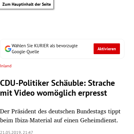
Zum Hauptinhalt der Seite
Wählen Sie KURIER als bevorzugte
Aktivieren
Google-Quelle
Inland
CDU-Politiker Schäuble: Strache
mit Video womöglich erpresst
Der Präsident des deutschen Bundestags tippt
beim Ibiza-Material auf einen Geheimdienst.
tik Untermenü
21.05.2019, 21:47