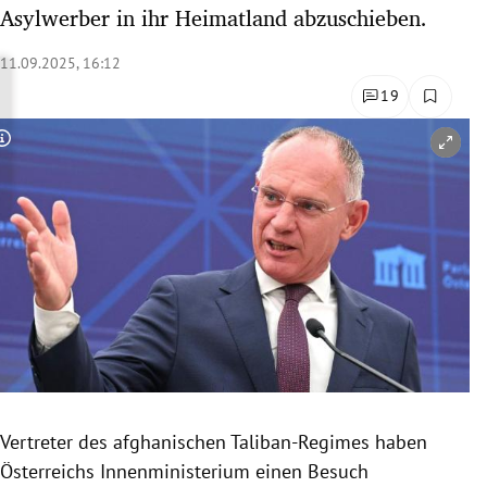
Asylwerber in ihr Heimatland abzuschieben.
rreich Untermenü
11.09.2025, 16:12
rt Untermenü
19
schaft Untermenü
Copyright-Hinweis öffnen/schließen
s Untermenü
zeit Untermenü
undheit Untermenü
tur Untermenü
nung Untermenü
lität Untermenü
Vertreter des afghanischen Taliban-Regimes haben
Österreichs Innenministerium einen Besuch