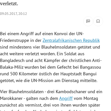
verletzt.
rreich Untermenü
09.05.2017, 20:12
rt Untermenü
schaft Untermenü
Bei einem
Angriff
auf einen Konvoi der UN-
Friedenstruppe in der
Zentralafrikanischen Republik
s Untermenü
sind mindestens vier Blauhelmsoldaten getötet und
zeit Untermenü
acht weitere verletzt worden. Ein Soldat aus
Bangladesch
und acht Kämpfer der christlichen Anti-
undheit Untermenü
Balaka-Miliz wurden bei dem Gefecht bei
Bangassou
rund 500 Kilometer östlich der Hauptstadt
Bangui
tur Untermenü
getötet, wie die UN-Mission am Dienstag mitteilte.
nung Untermenü
Vier Blauhelmsoldaten - drei Kambodschaner und ein
Marokkaner - galten nach dem
Angriff
vom Montag
lität Untermenü
zunächst als vermisst, drei von ihnen wurden später