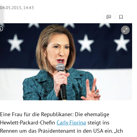
rreich Untermenü
04.05.2015, 14:43
rt Untermenü
Copyright-Hinweis öffnen/schließen
schaft Untermenü
s Untermenü
zeit Untermenü
undheit Untermenü
tur Untermenü
nung Untermenü
Eine Frau für die Republikaner: Die ehemalige
Hewlett-Packard-Chefin
Carly Fiorina
steigt ins
lität Untermenü
Rennen um das Präsidentenamt in den
USA
ein. „Ich