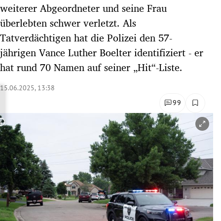
weiterer Abgeordneter und seine Frau
rreich Untermenü
überlebten schwer verletzt. Als
rt Untermenü
Tatverdächtigen hat die Polizei den 57-
jährigen Vance Luther Boelter identifiziert - er
schaft Untermenü
hat rund 70 Namen auf seiner „Hit“-Liste.
s Untermenü
15.06.2025, 13:38
99
zeit Untermenü
Copyright-Hinweis öffnen/schließen
undheit Untermenü
tur Untermenü
nung Untermenü
lität Untermenü