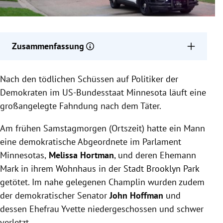
Zusammenfassung
US-Politikerin Melissa Hortman und ihr Ehemann in
Nach den tödlichen Schüssen auf Politiker der
Minnesota mutmaßlich politisch motiviert
erschossen.
Demokraten im US-Bundesstaat Minnesota läuft eine
Ein weiterer Abgeordneter und seine Frau schwer
großangelegte Fahndung nach dem Täter.
verletzt, während die Fahndung nach dem Täter
läuft.
Am frühen Samstagmorgen (Ortszeit) hatte ein Mann
Manifest im Fluchtwagen gefunden, zusätzliche
eine demokratische Abgeordnete im Parlament
Schutzmaßnahmen für genannte Amtsträger
Minnesotas,
Melissa Hortman
, und deren Ehemann
eingeleitet.
Mark in ihrem Wohnhaus in der Stadt Brooklyn Park
getötet. Im nahe gelegenen Champlin wurden zudem
der demokratischer Senator
John Hoffman
und
dessen Ehefrau Yvette niedergeschossen und schwer
verletzt.