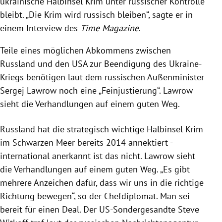
ukrainische Halbinsel Krim unter russischer Kontrolle
Russland und die USA verhandeln über ein Ende
bleibt. „Die Krim wird russisch bleiben“, sagte er in
des Ukraine-Kriegs, wobei Feinjustierungen nötig
einem Interview des
Time Magazine
.
sind, laut russischem Außenminister Lawrow.
Europäische Staaten und die Ukraine zeigen
Teile eines möglichen Abkommens zwischen
erhebliche Differenzen zum US-Friedensplan,
Russland und den USA zur Beendigung des Ukraine-
insbesondere in der Frage der Gebietsabtretungen.
Kriegs benötigen laut dem russischen Außenminister
Sergej Lawrow noch eine „Feinjustierung“. Lawrow
sieht die Verhandlungen auf einem guten Weg.
Russland hat die strategisch wichtige Halbinsel Krim
im Schwarzen Meer bereits 2014 annektiert -
international anerkannt ist das nicht. Lawrow sieht
die Verhandlungen auf einem guten Weg. „Es gibt
mehrere Anzeichen dafür, dass wir uns in die richtige
Richtung bewegen“, so der Chefdiplomat. Man sei
bereit für einen Deal. Der US-Sondergesandte Steve