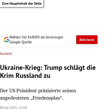
Zum Hauptinhalt der Seite
Wählen Sie KURIER als bevorzugte
Aktivieren
Google-Quelle
Ausland
Ukraine-Krieg: Trump schlägt die
Krim Russland zu
Der US-Präsident präzisierte seinen
angedeuteten „Friedensplan“.
tik Untermenü
25.04.2025, 12:58