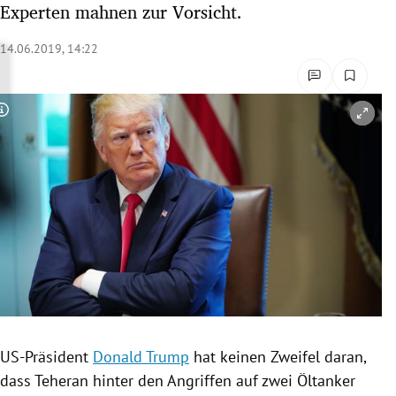
Experten mahnen zur Vorsicht.
rreich Untermenü
14.06.2019, 14:22
rt Untermenü
schaft Untermenü
Copyright-Hinweis öffnen/schließen
s Untermenü
zeit Untermenü
undheit Untermenü
tur Untermenü
nung Untermenü
US-Präsident
Donald Trump
hat keinen Zweifel daran,
lität Untermenü
dass
Teheran
hinter den Angriffen auf zwei Öltanker