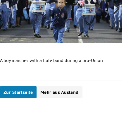
A boy marches with a flute band during a pro-Union
Comp
Slide 1 von 12
Zur Startseite
Mehr aus Ausland