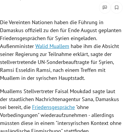
rreich Untermenü
rt Untermenü
Die
Vereinten Nationen
haben die Führung in
Damaskus
offiziell zu den für Ende August geplanten
schaft Untermenü
Friedensgesprächen
für
Syrien
eingeladen.
Außenminister
Walid Muallem
habe ihm die Absicht
s Untermenü
seiner
Regierung
zur Teilnahme erklärt, sagte der
stellvertretende UN-Sonderbeauftragte für
Syrien
,
zeit Untermenü
Ramsi Esseldin Ramsi
, nach einem Treffen mit
undheit Untermenü
Muallem
in der syrischen Hauptstadt.
Muallems
Stellvertreter
Faisal Moukdad
sagte laut
tur Untermenü
der staatlichen Nachrichtenagentur Sana,
Damaskus
nung Untermenü
sei bereit, die
Friedensgespräche
"ohne
Vorbedingungen" wiederaufzunehmen - allerdings
lität Untermenü
müssten diese in einem "intersyrischen Kontext ohne
ausländische Einmischung" stattfinden.