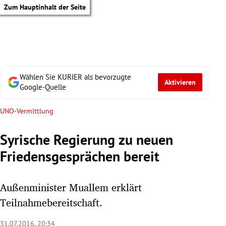
Zum Hauptinhalt der Seite
Wählen Sie KURIER als bevorzugte
Aktivieren
Google-Quelle
UNO-Vermittlung
Syrische Regierung zu neuen
Friedensgesprächen bereit
Außenminister Muallem erklärt
Teilnahmebereitschaft.
tik Untermenü
31.07.2016, 20:34