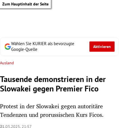
Zum Hauptinhalt der Seite
Wählen Sie KURIER als bevorzugte
Aktivieren
Google-Quelle
Ausland
Tausende demonstrieren in der
Slowakei gegen Premier Fico
Protest in der Slowakei gegen autoritäre
Tendenzen und prorussischen Kurs Ficos.
tik Untermenü
21.03.2025, 21:57