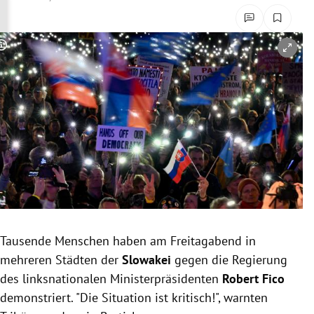
rreich Untermenü
rt Untermenü
Copyright-Hinweis öffnen/schließen
schaft Untermenü
s Untermenü
zeit Untermenü
undheit Untermenü
tur Untermenü
Tausende Menschen haben am Freitagabend in
nung Untermenü
mehreren Städten der
Slowakei
gegen die Regierung
des linksnationalen Ministerpräsidenten
Robert Fico
lität Untermenü
demonstriert. "Die Situation ist kritisch!", warnten