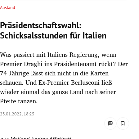
rreich Untermenü
Ausland
rt Untermenü
Präsidentschaftswahl:
Schicksalsstunden für Italien
schaft Untermenü
s Untermenü
Was passiert mit Italiens Regierung, wenn
Premier Draghi ins Präsidentenamt rückt? Der
zeit Untermenü
74-Jährige lässt sich nicht in die Karten
schauen. Und Ex-Premier Berlusconi ließ
undheit Untermenü
wieder einmal das ganze Land nach seiner
tur Untermenü
Pfeife tanzen.
nung Untermenü
23.01.2022, 18:25
lität Untermenü
aus Mailand Andrea Affaticati