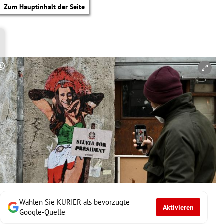
Zum Hauptinhalt der Seite
Copyright-Hinweis öffnen/schließen
Wählen Sie KURIER als bevorzugte
Aktivieren
tik Untermenü
Google-Quelle