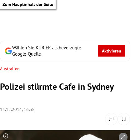
Zum Hauptinhalt der Seite
Wählen Sie KURIER als bevorzugte
Aktivieren
Google-Quelle
Australien
Polizei stürmte Cafe in Sydney
15.12.2014, 16:38
tik Untermenü
Copyright-Hinweis öffnen/schließen
Co