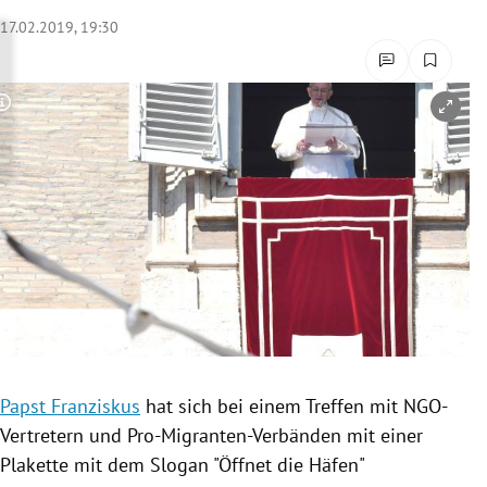
rreich Untermenü
17.02.2019, 19:30
rt Untermenü
Copyright-Hinweis öffnen/schließen
schaft Untermenü
s Untermenü
zeit Untermenü
undheit Untermenü
tur Untermenü
nung Untermenü
Papst Franziskus
hat sich bei einem Treffen mit NGO-
Vertretern und Pro-Migranten-Verbänden mit einer
lität Untermenü
Plakette
mit dem Slogan "Öffnet die Häfen"