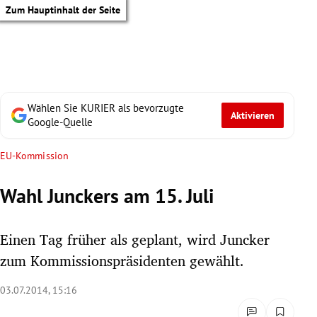
Zum Hauptinhalt der Seite
Wählen Sie KURIER als bevorzugte
Aktivieren
Google-Quelle
EU-Kommission
Wahl Junckers am 15. Juli
Einen Tag früher als geplant, wird Juncker
zum Kommissionspräsidenten gewählt.
03.07.2014, 15:16
tik Untermenü