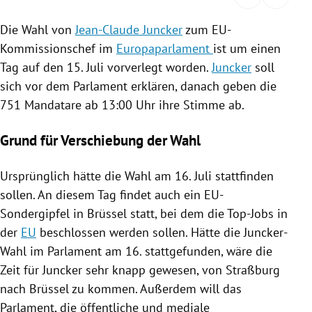
rreich Untermenü
Die Wahl von
Jean-Claude Juncker
zum EU-
Kommissionschef im
Europaparlament
ist um einen
rt Untermenü
Tag auf den 15. Juli vorverlegt worden.
Juncker
soll
schaft Untermenü
sich vor dem Parlament erklären, danach geben die
751 Mandatare ab 13:00 Uhr ihre Stimme ab.
s Untermenü
Grund für Verschiebung der Wahl
zeit Untermenü
Ursprünglich hätte die Wahl am 16. Juli stattfinden
undheit Untermenü
sollen. An diesem Tag findet auch ein EU-
Sondergipfel in
Brüssel
statt, bei dem die Top-Jobs in
tur Untermenü
der
EU
beschlossen werden sollen. Hätte die Juncker-
nung Untermenü
Wahl im Parlament am 16. stattgefunden, wäre die
Zeit für
Juncker
sehr knapp gewesen, von
Straßburg
lität Untermenü
nach
Brüssel
zu kommen. Außerdem will das
Parlament, die öffentliche und mediale