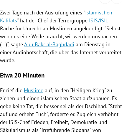
rreich Untermenü
Zwei Tage nach der
Ausrufung
eines "
Islamischen
Kalifats
" hat der Chef der
Terrorgruppe
ISIS/ISIL
rt Untermenü
Rache für Unrecht an Muslimen angekündigt. "Selbst
schaft Untermenü
wenn es eine Weile braucht, wir werden uns rächen
(...)", sagte
Abu Bakr al-Baghdadi
am Dienstag in
s Untermenü
einer
Audiobotschaft
, die über das Internet verbreitet
wurde.
zeit Untermenü
Etwa 20 Minuten
undheit Untermenü
Er rief die
Muslime
auf, in den "Heiligen Krieg" zu
tur Untermenü
ziehen und einen islamischen Staat aufzubauen. Es
nung Untermenü
gebe keine Tat, die besser sei als der Dschihad. "Steht
auf und erhebt Euch", forderte er. Zugleich verhöhnt
lität Untermenü
der ISIS-Chef Frieden, Freiheit, Demokratie und
Säkularismus als "irreführende Slogans" von