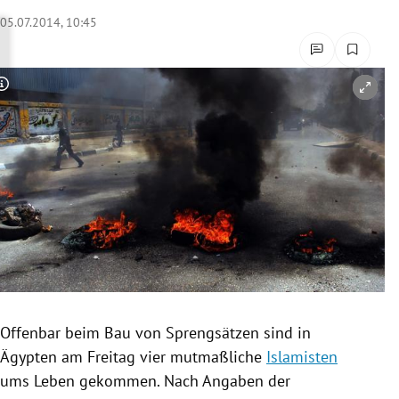
rreich Untermenü
05.07.2014, 10:45
rt Untermenü
Copyright-Hinweis öffnen/schließen
schaft Untermenü
s Untermenü
zeit Untermenü
undheit Untermenü
tur Untermenü
nung Untermenü
Offenbar beim Bau von
Sprengsätzen
sind in
Ägypten
am Freitag vier mutmaßliche
Islamisten
lität Untermenü
ums Leben gekommen. Nach Angaben der