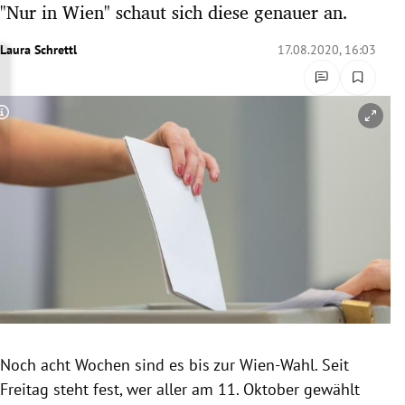
"Nur in Wien" schaut sich diese genauer an.
rreich Untermenü
Laura Schrettl
17.08.2020, 16:03
rt Untermenü
schaft Untermenü
Copyright-Hinweis öffnen/schließen
s Untermenü
zeit Untermenü
undheit Untermenü
tur Untermenü
nung Untermenü
Noch acht Wochen sind es bis zur Wien-Wahl. Seit
lität Untermenü
Freitag steht fest, wer aller am 11. Oktober gewählt