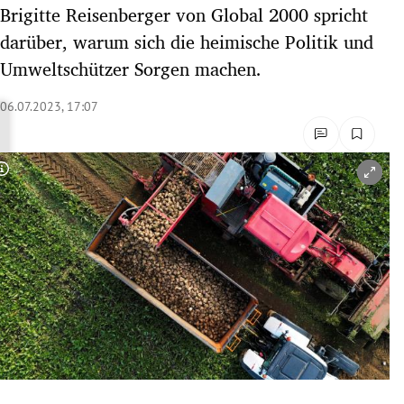
Brigitte Reisenberger von Global 2000 spricht
rreich Untermenü
darüber, warum sich die heimische Politik und
rt Untermenü
Umweltschützer Sorgen machen.
schaft Untermenü
06.07.2023, 17:07
s Untermenü
Copyright-Hinweis öffnen/schließen
zeit Untermenü
undheit Untermenü
tur Untermenü
nung Untermenü
lität Untermenü